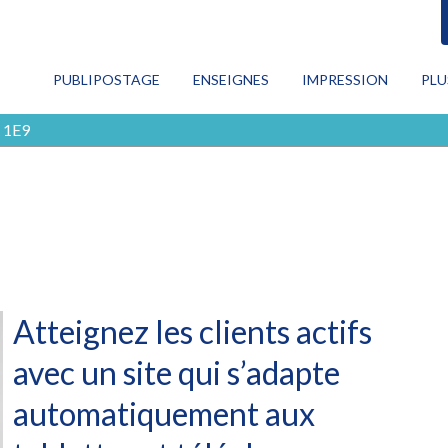
RECHERCHE
PUBLIPOSTAGE
ENSEIGNES
IMPRESSION
PLU
CON
 1E9
Publipostage
PRO
MAR
Enseignes
NUM
TOU
Impression
Plus de services
Atteignez les clients actifs
Blog
avec un site qui s’adapte
Contactez-nous
automatiquement aux
EN