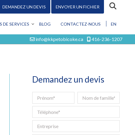
DEMANDEZ UN DEVIS
ENVOYER UN FICHIER
R
S DE SERVICES
BLOG
CONTACTEZ-NOUS
EN
CEPTION
info@kkpetobicoke.ca
416-236-1207
MOTION
KETING
ÉRIQUE
S LES SERVICES
Demandez un devis
Conception
Promotion
Marketing