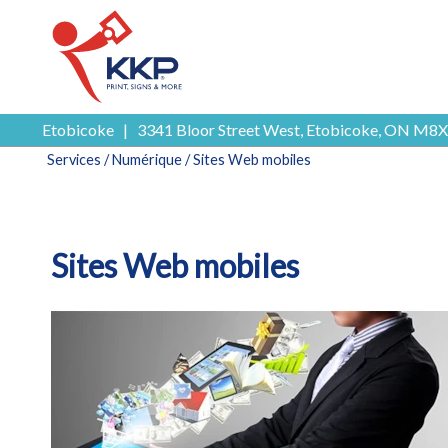
Etobicoke
|
3341 Bloor Street West, Etobicoke, ON M8X
Services
/
Numérique
/ Sites Web mobiles
Sites Web mobiles